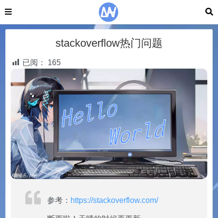
stackoverflow热门问题
已阅：
165
参考：
https://stackoverflow.com/