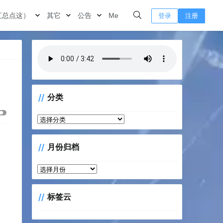
汇总点这）
其它
公告
Me
登录
注册
分类
分
类
月份归档
月
份
归
标签云
档