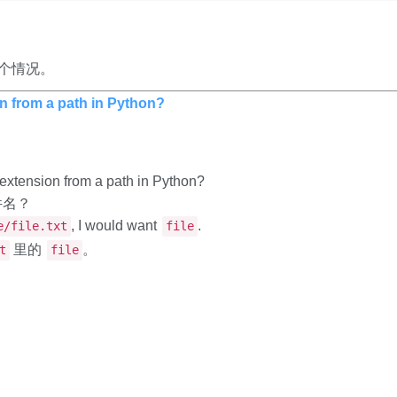
个情况。
on from a path in Python?
 extension from a path in Python?
件名？
, I would want
.
e/file.txt
file
里的
。
t
file