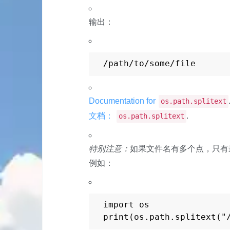
输出：
/path/to/some/file
Documentation for
os.path.splitext
文档：
.
os.path.splitext
特别注意：
如果文件名有多个点，只有
例如：
import os

print(os.path.splitext("