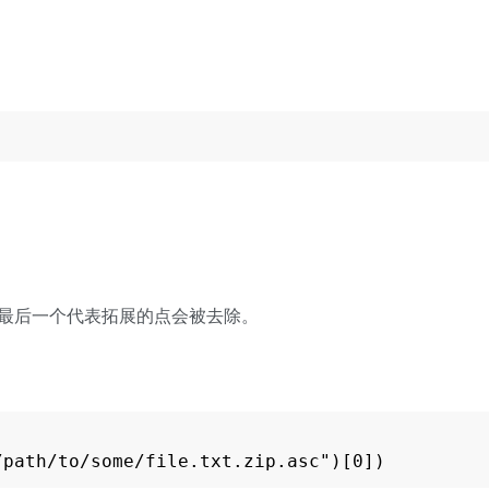
.
最后一个代表拓展的点会被去除。
/path/to/some/file.txt.zip.asc")[0])