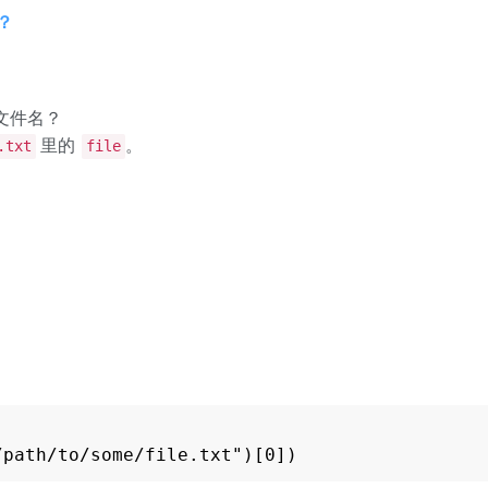
？
的文件名？
里的
。
.txt
file
/path/to/some/file.txt")[0])