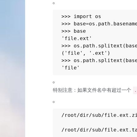
>>> import os

>>> base=os.path.basename
>>> base

'file.ext'

>>> os.path.splitext(base
('file', '.ext')

>>> os.path.splitext(base
'file'
特别注意：如果文件名中有超过一个
.
/root/dir/sub/file.ext.zi
/root/dir/sub/file.ext.t