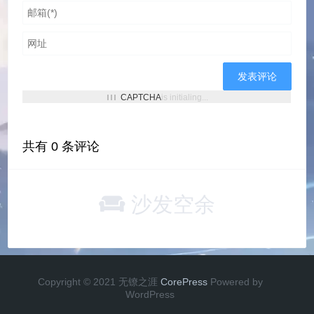
CAPTCHA
is initialing...
共有
0
条评论
沙发空余
Copyright © 2021 无镣之涯
CorePress
Powered by
WordPress