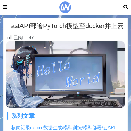
FastAPI部署PyTorch模型至docker并上云
已阅：
47
系列文章
横向记录demo-数据生成/模型训练/模型部署/云API