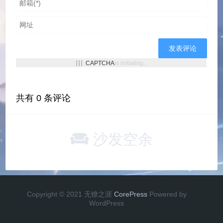
CAPTCHA
is initialing...
共有
0
条评论
沙发空余
Copyright © 2021 无镣之涯
CorePress
Powered by
WordPress