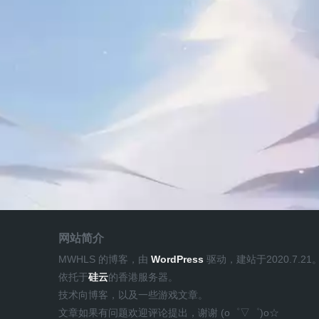
网站简介
MWHLS 的博客，由
WordPress
驱动，建站于2020.7.21
依托于
硅云
的香港服务器。
技术向博客，以及一些游戏文章。
文章如果有问题欢迎评论提出，谢谢 (o゜▽゜)o☆