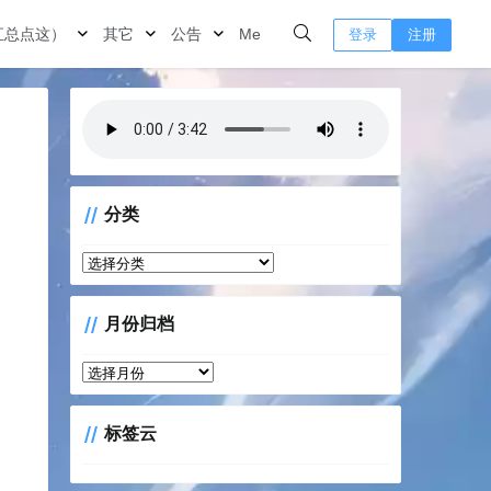
汇总点这）
其它
公告
Me
登录
注册
分类
分
类
月份归档
月
份
归
标签云
档