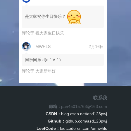
是大家祝你生日快乐？
评论于
祝大家生日快乐
MWHLS
2月16日
同乐同乐 d(d＇∀＇)
评论于
大家新年好
联系我
邮箱：
pan45015763@163.com
CSDN：
blog.csdn.net/asd123pwj
Github：
github.com/asd123pwj
LeetCode：
leetcode-cn.com/u/mwhls