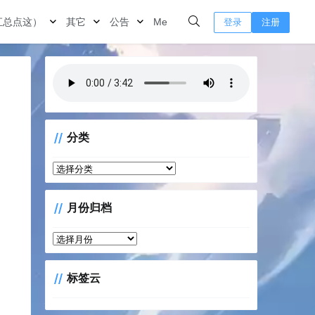
汇总点这）
其它
公告
Me
登录
注册
分类
分
类
月份归档
月
份
归
标签云
档