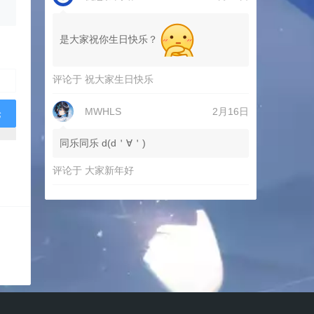
是大家祝你生日快乐？
评论于
祝大家生日快乐
MWHLS
2月16日
同乐同乐 d(d＇∀＇)
评论于
大家新年好