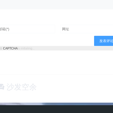
CAPTCHA
is initialing...
沙发空余