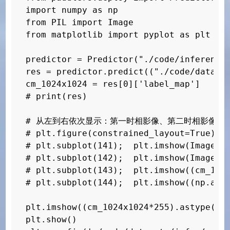
import numpy as np

from PIL import Image

from matplotlib import pyplot as plt

predictor = Predictor("./code/inference_
res = predictor.predict(("./code/dataset
cm_1024x1024 = res[0]['label_map']

# print(res)

# 从左到右依次显示：第一时相影像、第二时相影像、整
# plt.figure(constrained_layout=True);  
# plt.subplot(141);  plt.imshow(Image.op
# plt.subplot(142);  plt.imshow(Image.op
# plt.subplot(143);  plt.imshow((cm_1024
# plt.subplot(144);  plt.imshow((np.asar
plt.imshow((cm_1024x1024*255).astype('ui
plt.show()
