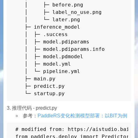
   │     ├─ before.png

   │     ├─ label_no_use.png

   │     └─ later.png

   ├─ inference_model

   │  ├─ .success

   │  ├─ model.pdiparams

   │  ├─ model.pdiparams.info

   │  ├─ model.pdmodel

   │  ├─ model.yml

   │  └─ pipeline.yml

   ├─ main.py

   ├─ predict.py

   └─ startup.py
推理代码 - predict.py
参考：
PaddleRS变化检测模型部署：以BIT为例
# modified from: https://aistudio.baidu.
from paddlers.deploy import Predictor
