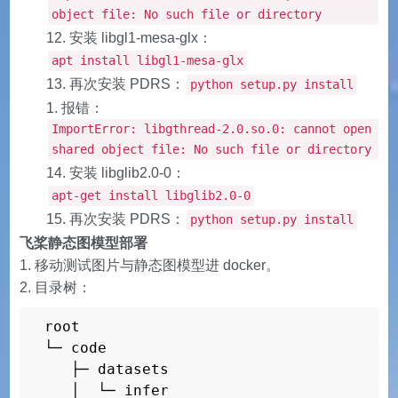
object file: No such file or directory
安装 libgl1-mesa-glx：
apt install libgl1-mesa-glx
再次安装 PDRS：
python setup.py install
报错：
ImportError: libgthread-2.0.so.0: cannot open
shared object file: No such file or directory
安装 libglib2.0-0：
apt-get install libglib2.0-0
再次安装 PDRS：
python setup.py install
飞桨静态图模型部署
移动测试图片与静态图模型进 docker。
目录树：
root

└─ code

   ├─ datasets

   │  └─ infer
