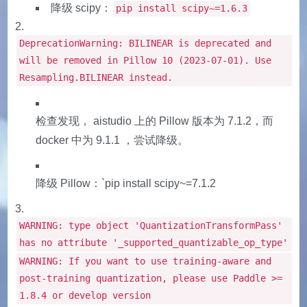
降级 scipy：
pip install scipy~=1.6.3
DeprecationWarning: BILINEAR is deprecated and
will be removed in Pillow 10 (2023-07-01). Use
Resampling.BILINEAR instead.
检查发现， aistudio 上的 Pillow 版本为 7.1.2，而
docker 中为 9.1.1 ，尝试降级。
降级 Pillow：`pip install scipy~=7.1.2
WARNING: type object 'QuantizationTransformPass'
has no attribute '_supported_quantizable_op_type'
WARNING: If you want to use training-aware and
post-training quantization, please use Paddle >=
1.8.4 or develop version