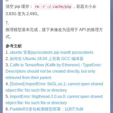
清空 pip 缓存：
，容器大小从
rm -r ~/.cache/pip
3.83G 变为 2.49G。
推理模型基本完成，接下来修改为适用于 API 的推理方
式。
参考文献
ubuntu 安装pycocotools pip inastll pycocotools
如何在 Ubuntu 18.04 上安装 GCC 编译器
Caffe to Tensorflow (Kaffe by Ethereon) : TypeError:
Descriptors should not be created directly, but only
retrieved from their parent
[Solved] ImportError: libGL.so.1: cannot open shared
object file: No such file or directory
ImportError: libgthread-2.0.so.0: cannot open shared
object file: No such file or directory
PaddleRS变化检测模型部署：以BIT为例