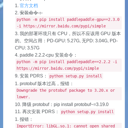
官方文档
安装命令：
python -m pip install paddlepaddle-gpu==2.3.0
-i https://mirror.baidu.com/pypi/simple
我的部署环境只有 CPU，所以不应该用 GPU 版本
的。空间占用：PD-GPU: 5.27G, 无PD: 3.04G, PD-
CPU: 3.57G
paddle 2.2.2-cpu 安装命令：
python -m pip install paddlepaddle==2.2.2 -i
https://mirror.baidu.com/pypi/simple
安装 PDRS：
python setup.py install
protobuf 版本过高，报错：
Downgrade the protobuf package to 3.20.x or
lower.
降级 protobuf：pip install protobuf~=3.19.0
再次安装 PDRS：
python setup.py install
报错：
ImportError: libGL.so.1: cannot open shared