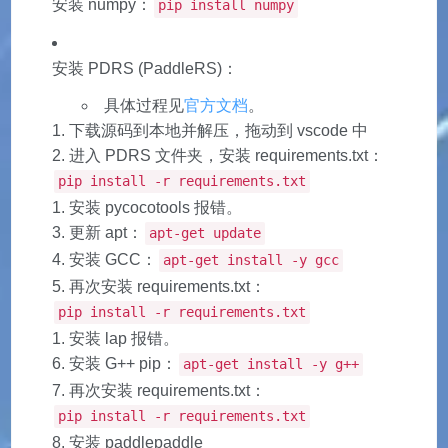
安装 numpy：
pip install numpy
安装 PDRS (PaddleRS)：
具体过程见
官方文档
。
下载源码到本地并解压，拖动到 vscode 中
进入 PDRS 文件夹，安装 requirements.txt：
pip install -r requirements.txt
安装 pycocotools 报错。
更新 apt：
apt-get update
安装 GCC：
apt-get install -y gcc
再次安装 requirements.txt：
pip install -r requirements.txt
安装 lap 报错。
安装 G++ pip：
apt-get install -y g++
再次安装 requirements.txt：
pip install -r requirements.txt
安装 paddlepaddle