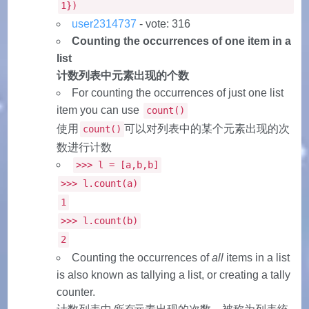
1})
user2314737
- vote: 316
Counting the occurrences of one item in a
list
计数列表中元素出现的个数
For counting the occurrences of just one list
item you can use
count()
使用
可以对列表中的某个元素出现的次
count()
数进行计数
>>> l = [a,b,b]
>>> l.count(a)
1
>>> l.count(b)
2
Counting the occurrences of
all
items in a list
is also known as tallying a list, or creating a tally
counter.