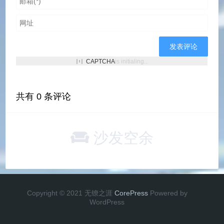
CAPTCHA
is initialing...
共有
0
条评论
沙发空余
Copyright © 2021 无镣之涯
CorePress
Powered by
WordPress