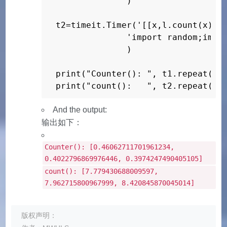
              )

t2=timeit.Timer('[[x,l.count(x)] f
              'import random;impor
              )

print("Counter(): ", t1.repeat(rep
print("count():   ", t2.repeat(re
And the output:
输出如下：
Counter(): [0.46062711701961234,
0.4022796869976446, 0.3974247490405105]
count(): [7.779430688009597,
7.962715800967999, 8.420845870045014]
版权声明：