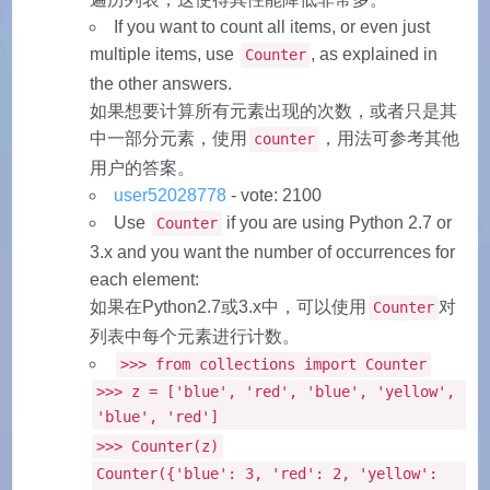
If you want to count all items, or even just
multiple items, use
, as explained in
Counter
the other answers.
如果想要计算所有元素出现的次数，或者只是其
中一部分元素，使用
，用法可参考其他
counter
用户的答案。
user52028778
- vote: 2100
Use
if you are using Python 2.7 or
Counter
3.x and you want the number of occurrences for
each element:
如果在Python2.7或3.x中，可以使用
对
Counter
列表中每个元素进行计数。
>>> from collections import Counter
>>> z = ['blue', 'red', 'blue', 'yellow',
'blue', 'red']
>>> Counter(z)
Counter({'blue': 3, 'red': 2, 'yellow':