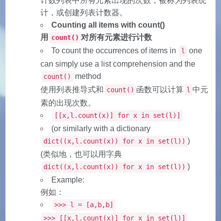
计数列表中
所有
元素出现的次数，被称为列表统
计，或创建列表计数器。
Counting all items with count()
用
对所有元素进行计数
count()
To count the occurrences of items in
one
l
can simply use a list comprehension and the
method
count()
使用列表推导式和
函数可以计算
中元
count()
l
素的出现次数。
[[x,l.count(x)] for x in set(l)]
(or similarly with a dictionary
)
dict((x,l.count(x)) for x in set(l))
(类似地，也可以用字典
)
dict((x,l.count(x)) for x in set(l))
Example:
例如：
>>> l = [a,b,b]
>>> [[x,l.count(x)] for x in set(l)]