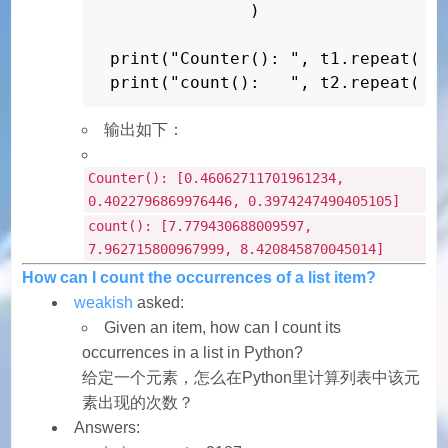
              )

print("Counter(): ", t1.repeat(rep
print("count():   ", t2.repeat(re
输出如下：
Counter(): [0.46062711701961234,
0.4022796869976446, 0.3974247490405105]
count(): [7.779430688009597,
7.962715800967999, 8.420845870045014]
How can I count the occurrences of a list item?
weakish
asked:
Given an item, how can I count its
occurrences in a list in Python?
给定一个元素，怎么在Python里计算列表中该元
素出现的次数？
Answers: