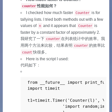
性能如何？
counter
I checked how much faster
is for
Counter
tallying lists. I tried both methods out with a few
values of
and it appears that
is
n
Counter
faster by a constant factor of approximately 2.
我研究了一下
在列表统计中的效率。我
counter
用两个方法来比较，结果表明
的效率比
counter
快很多。
count
Here is the script I used:
代码如下：
from __future__ import print_funct
import timeit

t1=timeit.Timer('Counter(l)', \

              'import random;impor