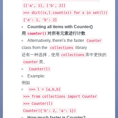
[['a', 1], ['b', 2]]
>>> dict((x,l.count(x)) for x in set(l))
{'a': 1, 'b': 2}
Counting all items with Counter()
用
对所有元素进行计数
counter()
Alternatively, there\'s the faster
Counter
class from the
library
collections
还有一种选择，使用
库中更快的
collections
类。
counter
Counter(l)
Example:
例如
>>> l = [a,b,b]
>>> from collections import Counter
>>> Counter(l)
Counter({'b': 2, 'a': 1})
How much faster is Counter?