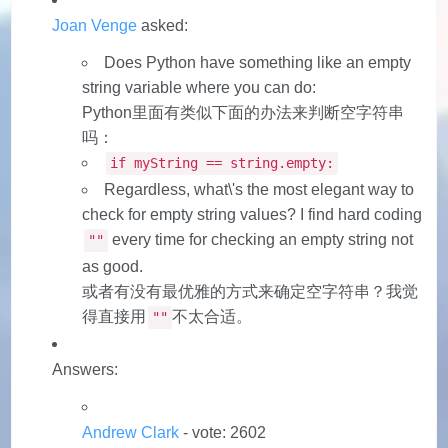
Joan Venge
asked:
Does Python have something like an empty
string variable where you can do:
Python里面有类似下面的办法来判断空字符串
吗：
if myString == string.empty:
Regardless, what\'s the most elegant way to
check for empty string values? I find hard coding
every time for checking an empty string not
""
as good.
或者有没有最优雅的方式来确定空字符串？我觉
得直接用
不太合适。
""
Answers:
Andrew Clark
- vote: 2602