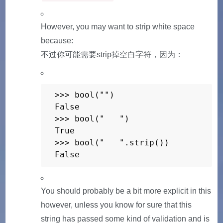
However, you may want to strip white space
because:
不过你可能需要strip掉空白字符，因为：
>>> bool("")

False 

>>> bool("   ") 

True 

>>> bool("   ".strip()) 

False
You should probably be a bit more explicit in this
however, unless you know for sure that this
string has passed some kind of validation and is