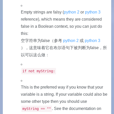
Empty strings are falsy (
python 2
or
python 3
reference), which means they are considered
false in a Boolean context, so you can just do
this:
空字符串为false（参考
python 2
或
python 3
），这意味着它在布尔语句下被判断为false，所
以可以这么做：
if not myString:
This is the preferred way if you know that your
variable is a string. If your variable could also be
some other type then you should use
. See the documentation on
myString == ""