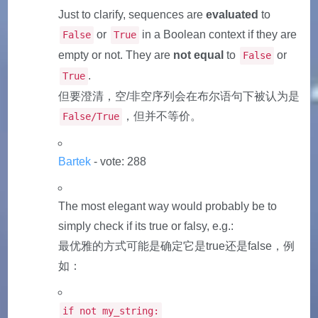
Just to clarify, sequences are
evaluated
to
or
in a Boolean context if they are
False
True
empty or not. They are
not equal
to
or
False
.
True
但要澄清，空/非空序列会在布尔语句下被认为是
，但并不等价。
False/True
Bartek
- vote: 288
The most elegant way would probably be to
simply check if its true or falsy, e.g.:
最优雅的方式可能是确定它是true还是false，例
如：
if not my_string: