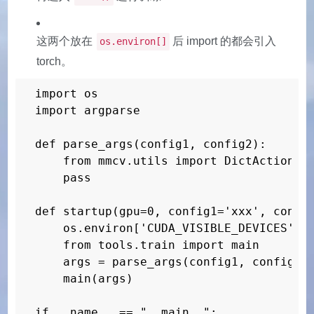
这两个放在
后 import 的都会引入
os.environ[]
torch。
import os

import argparse

def parse_args(config1, config2):

    from mmcv.utils import DictAction   
    pass

def startup(gpu=0, config1='xxx', config
    os.environ['CUDA_VISIBLE_DEVICES'] =
    from tools.train import main        
    args = parse_args(config1, config2)

    main(args)

if __name__ == "__main__":
