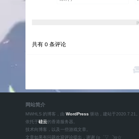
共有
0
条评论
网站简介
MWHLS 的博客，由
WordPress
驱动，建站于2020.7.21
依托于
硅云
的香港服务器。
技术向博客，以及一些游戏文章。
文章如果有问题欢迎评论提出，谢谢 (o゜▽゜)o☆