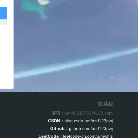
联系我
邮箱：
pan45015763@163.com
CSDN：
blog.csdn.net/asd123pwj
Github：
github.com/asd123pwj
LeetCode：
leetcode-cn.com/u/mwhls