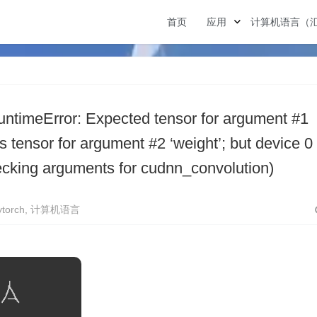
首页
应用
计算机语言（
ror: Expected tensor for argument #1
s tensor for argument #2 ‘weight’; but device 0
ecking arguments for cudnn_convolution)
ytorch
,
计算机语言