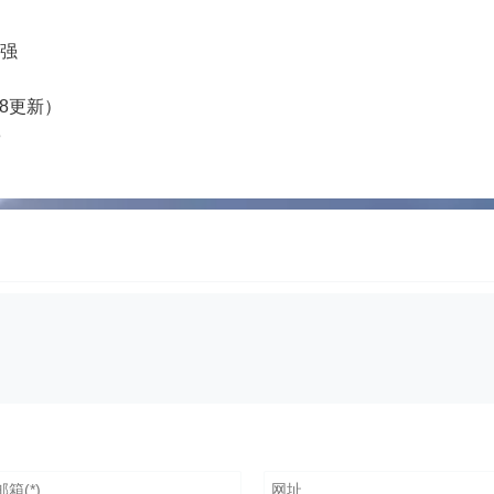
增强
/18更新）
8