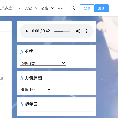
汇总点这）
其它
公告
Me
登录
注册
分类
分
类
月份归档
月
份
归
标签云
档