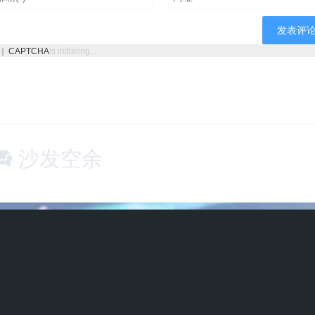
CAPTCHA
is initialing...
沙发空余
。