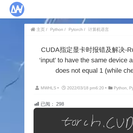
主页
Python
Pytorch
计算机语言
CUDA指定显卡时报错及解决-RuntimeEr
‘input’ to have the same device a
does not equal 1 (while ch
MWHLS
•
2022/03/18 pm6:20
•
Python
,
P
已阅：
298