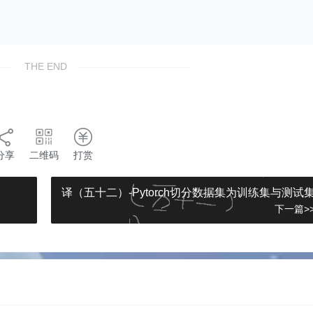
THE END
分享
二维码
打赏
译（五十二）-Pytorch切分数据集为训练集与测试
下一篇>