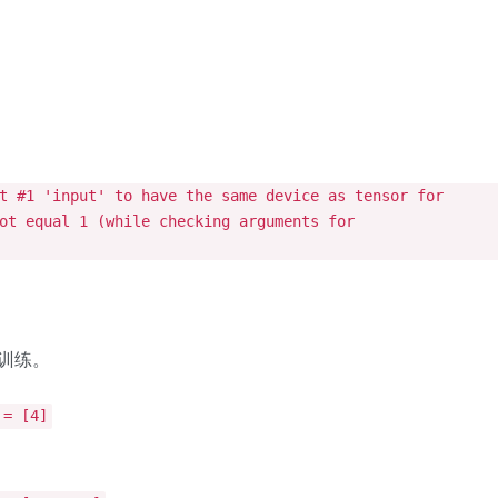
t #1 'input' to have the same device as tensor for
ot equal 1 (while checking arguments for
行训练。
 = [4]