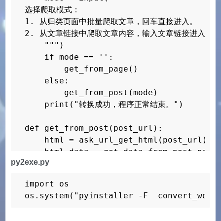
选择爬取模式：

1. 从归类页面中批量爬取文章，回车直接进入。

2. 从文章链接中爬取文章内容，输入文章链接进入。

    """)

    if mode == '':

        get_from_page()

    else:

        get_from_post(mode)

    print("转换成功，程序正常结束。")

def get_from_post(post_url):

    html = ask_url_get_html(post_url)

    html_data = get_data_from_post_page(
py2exe.py
    print('获取成功，文章标题已粘贴至剪切板。')
    pyperclip.copy(html_data[0])

import os

    input("按下回车复制文章内容。")

os.system("pyinstaller -F  convert_word
    pyperclip.copy(html_data[1])

    input("已获取文章内容，按下回车继续。")
