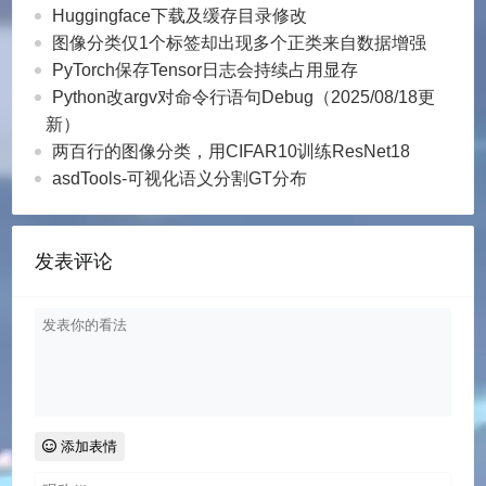
        print('获取成功，文章标题已粘贴至剪切板
Huggingface下载及缓存目录修改
        pyperclip.copy(html_data[0])

图像分类仅1个标签却出现多个正类来自数据增强
        input("按下回车复制文章内容。")

PyTorch保存Tensor日志会持续占用显存
        pyperclip.copy(html_data[1])

Python改argv对命令行语句Debug（2025/08/18更
        input("已获取文章内容，按下回车继续。")
新）
两百行的图像分类，用CIFAR10训练ResNet18
def ask_url_get_html(url):

asdTools-可视化语义分割GT分布
    #   从url中获取html文件

    head = {

        "User-Agent": "Mozilla/5.0 (Wind
发表评论
    }

    request = urllib.request.Request(url
    try:

        response = urllib.request.urlope
        html = response.read().decode("u
    except urllib.error.URLError as e:

        if hasattr(e, "code"):

添加表情
            print(e.code)

        if hasattr(e, "reason"):
