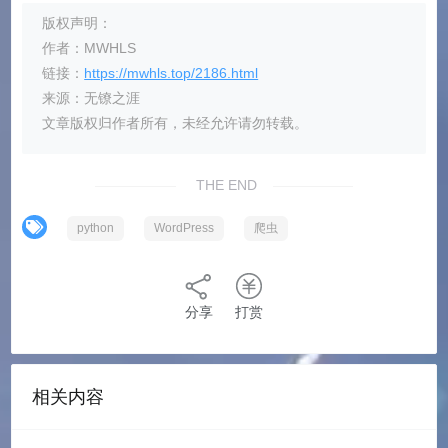
版权声明：
def get_from_page():

作者：MWHLS
    page_url = input("请输入页面地址（回车
链接：
https://mwhls.top/2186.html
    if page_url == '':

来源：无镣之涯
        page_url = "https://mwhls.top/"

文章版权归作者所有，未经允许请勿转载。
    article_num = input("转换文章数（默认1
    if article_num == '':

THE END
        article_num = 1

    else:

python
WordPress
爬虫
        article_num = int(article_num)

    html = ask_url_get_html(page_url)

分享
打赏
    url = get_url_from_homepage(html, ar
    for pos in range(article_num - 1, -1
        print('第{0}篇文章的html文本获取中...'
相关内容
        html = ask_url_get_html(url[pos]
        html_data = get_data_from_post_p