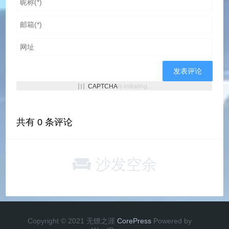
            print(e.reason)

    return html

def get_url_from_homepage(html, article_
    #   从主页中获得文章链接

    find_url = re.compile('href="(.*?)" 
    soup = BeautifulSoup(html, "html.par
CAPTCHA
is initialing...
    item = str(soup.find_all("h2", class
    url = re.findall(find_url, item)

    return url

共有
0
条评论
def get_data_from_post_page(html, url):

    #   从文章页面获取信息并转换成CSDN格式

沙发空余
    find_content = re.compile('</div>(.*
    find_title = re.compile('title">(.*)
    soup = BeautifulSoup(html, "html.par
    item = str(soup.find_all("h1", class
    title = re.findall(find_title, item)
Copyright © 2021 无镣之涯
CorePress
Powered by