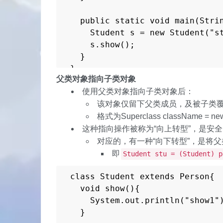
  public static void main(Strin
    Student s = new Student("st
    s.show();

  }

}

父类对象指向子类对象
使用父类对象指向子类对象后：
class Person{

            //Person类

该对象仅留下父类成员，及被子类
  String name;

格式为Superclass className = new 
这种指向操作被称为“向上转型”，是安
  Person(String name){

对应的，有一种“向下转型”，是将
    this.name = name;

即
Student stu = (Student) p
  }

}
class Student extends Person{

  void show(){

    System.out.println("show1")
  }
