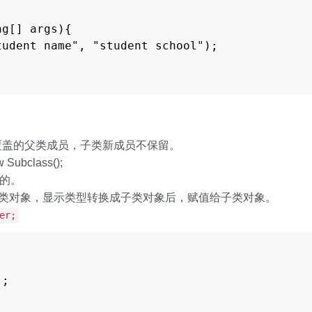
g[] args){

udent name", "student school");

覆盖的父类成员，子类新成员不保留。
Subclass();
全的。
父类对象，显示类型转换成子类对象后，赋值给子类对象。
er;
;
