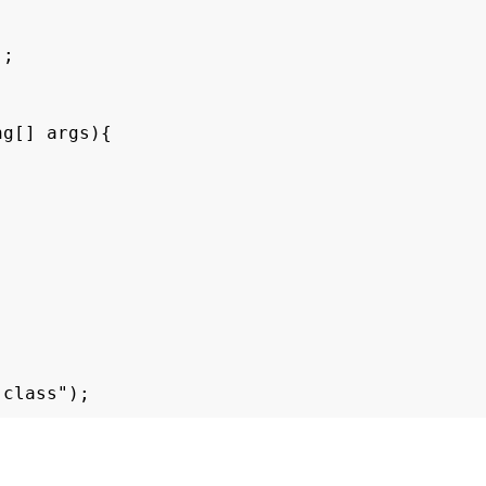
;

g[] args){



class");
