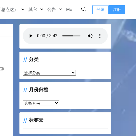
汇总点这）
其它
公告
Me
登录
注册
分类
分
类
月份归档
月
份
归
标签云
档