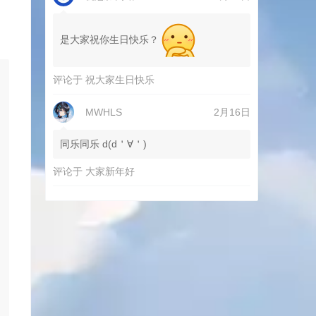
是大家祝你生日快乐？
评论于
祝大家生日快乐
MWHLS
2月16日
同乐同乐 d(d＇∀＇)
评论于
大家新年好