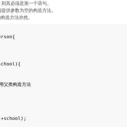
)，则其必须是第一个语句。
类必须提供参数为空的构造方法。
的构造方法亦然。
rson{

chool){

中调用父类构造方法

+school);
