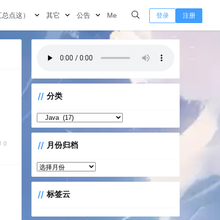
汇总点这）
其它
公告
Me
登录
注册
分类
分
类
0
月份归档
月
份
归
标签云
档