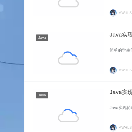
MWHL
Java
Java
简单的学生
MWHL
Java
Java
Java实
MWHL