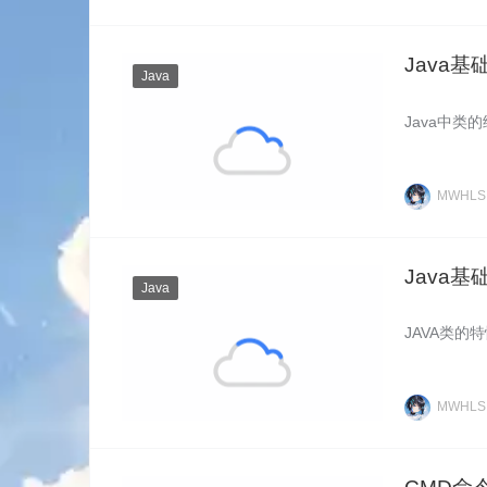
Java
Java
Java中类
MWHL
Java
Java
JAVA类的
MWHL