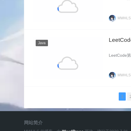
MWHL
LeetCo
Java
LeetCode
MWHL
1
网站简介