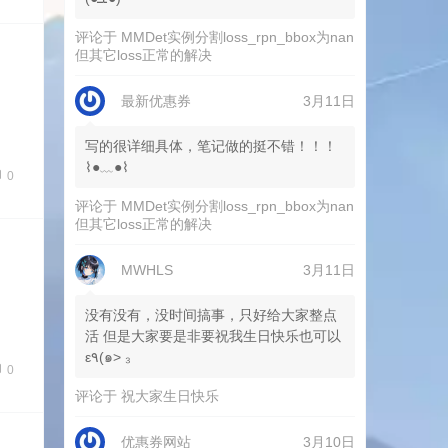
评论于
MMDet实例分割loss_rpn_bbox为nan
但其它loss正常的解决
最新优惠券
3月11日
写的很详细具体，笔记做的挺不错！！！
⌇●﹏●⌇
0
评论于
MMDet实例分割loss_rpn_bbox为nan
但其它loss正常的解决
MWHLS
3月11日
没有没有，没时间搞事，只好给大家整点
活 但是大家要是非要祝我生日快乐也可以
ε٩(๑> ₃
0
评论于
祝大家生日快乐
优惠券网站
3月10日