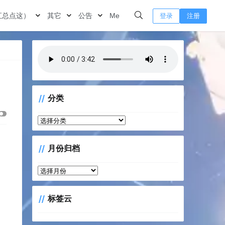
汇总点这）
其它
公告
Me
登录
注册
分类
分
类
月份归档
月
份
归
标签云
档