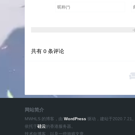
if __name__ == "__main__":

    dir1 = r"F:\0_DATA\1_DATA\D
    dir2 = r"F:\0_DATA\1_DATA\D
    ratios = (0.7, 0.2, 0.1)

    RandomDatasetSplitter_Sema
共有
0
条评论
网站简介
MWHLS 的博客，由
WordPress
驱动，建站于2020.7.21
依托于
硅云
的香港服务器。
技术向博客，以及一些游戏文章。