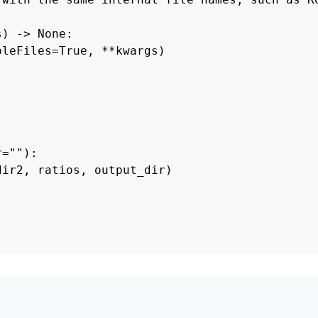
) -> None:

leFiles=True, **kwargs)

=""):

ir2, ratios, output_dir)



t datasets.")

")
