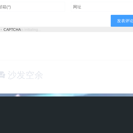
atasets\VITLD\ori_vl"

atasets\VITLD\ori_gt"

CAPTCHA
is initialing...
nticSegmentation()(dir1, dir2, ratios)
沙发空余
。