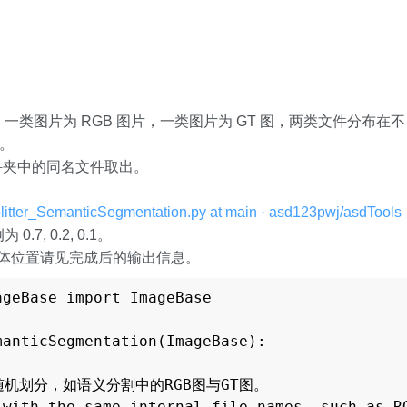
类图片为 RGB 图片，一类图片为 GT 图，两类文件分布在不
。
件夹中的同名文件取出。
tter_SemanticSegmentation.py at main · asd123pwj/asdTools
, 0.2, 0.1。
s 中，具体位置请见完成后的输出信息。
geBase import ImageBase

anticSegmentation(ImageBase):

机划分，如语义分割中的RGB图与GT图。

 with the same internal file names, such as RG