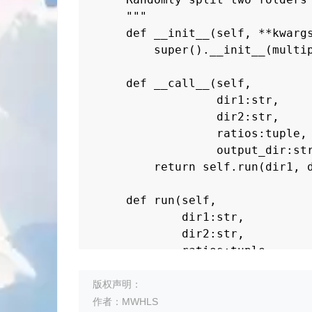
    """

    def __init__(self, **kwargs
        super().__init__(multip
    def __call__(self, 

                 dir1:str, 

                 dir2:str, 

                 ratios:tuple,

                 output_dir:str
        return self.run(dir1, d
    def run(self, 

            dir1:str, 

            dir2:str, 

            ratios:tuple,

            output_dir:str=""):
        self.log("Start to spli
版权声明：
        self.log(f"Dir1: {dir1}
作者：MWHLS