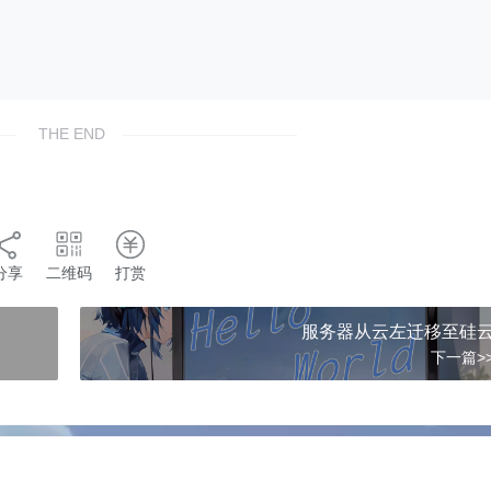
")

paths_from_dir(dir1)

paths_from_dir(dir2)

ath1)} files in dir1, {len(files_path2)} file
', 'jpeg']

THE END
er_ext(files_path1, ext_list=ext_list)

er_ext(files_path2, ext_list=ext_list)

liter: {ext_list}, {len(files_path1)} files in
len(files_path1):

he number of two dir are not correct, exit.")
name_of_files(files_path1, False)

分享
二维码
打赏
name_of_files(files_path2, False)

(files_name1, files_name2):

服务器从云左迁移至硅
merge_2list_to_dcit(files_name1, files_name2)
下一篇>
enerate_output_path(output_dir, output_file="
ave_file(name1_name2, match_path)

"Files name are not correct, the match file sa
t_list(files_name1, ratios)
