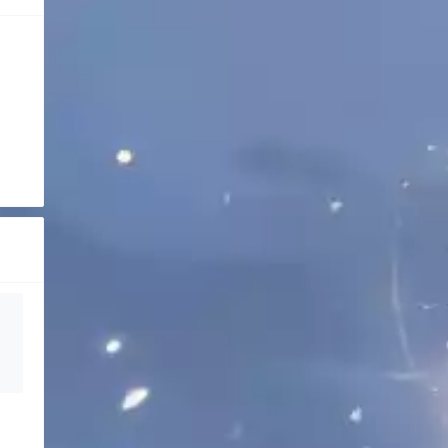
: {len(listt)} -----")

i}_{ratios[i]}_dir1", output_file=file1_name)
i}_{ratios[i]}_dir2", output_file=file2_name)
} is copied to {file1_dest}, {file2_src} is c
: {len(listt)} -----")

ts_split[i])}" )
