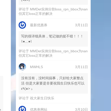
评论于
MMDet实例分割loss_rpn_bbox为nan
但其它loss正常的解决
最新优惠券
3月11日
写的很详细具体，笔记做的挺不错！！！
⌇●﹏●⌇
评论于
MMDet实例分割loss_rpn_bbox为nan
但其它loss正常的解决
MWHLS
3月11日
没有没有，没时间搞事，只好给大家整点
活 但是大家要是非要祝我生日快乐也可以
ε٩(๑> ₃
评论于
祝大家生日快乐
优惠券网站
3月10日
B images and GT (Ground Truth) images in sema