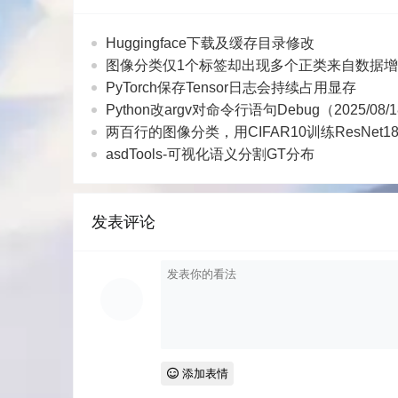
        name_path1 = self.merge
        name_path2 = self.merge
Huggingface下载及缓存目录修改
        for i, listt in enumera
图像分类仅1个标签却出现多个正类来自数据
            self.log(f"----- St
PyTorch保存Tensor日志会持续占用显存
            for j, name in enum
Python改argv对命令行语句Debug（2025/08
                file1_src = nam
两百行的图像分类，用CIFAR10训练ResNet1
                file2_src = nam
asdTools-可视化语义分割GT分布
                file1_name = se
                file2_name = se
                file1_dest = s
发表评论
                file2_dest = s
                self.copy(file1
                self.copy(file2
                self.log(f"Spl
            self.log(f"----- En
        message_done = [f"Datas
        for i in range(len(list
添加表情
            message_done.append
        self.done(message_done)