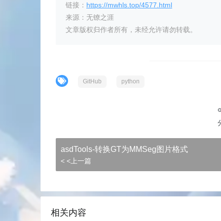
        self.log(f"Dir2: {dir2}
链接：
https://mwhls.top/4577.html
        files_path1 = self.get_
来源：无镣之涯
        files_path2 = self.get_
文章版权归作者所有，未经允许请勿转载。
        self.log(f"{len(files_p
        ext_list = ["png", 'jpg
        files_path1 = self.filt
        files_path2 = self.filt
GitHub
python
        self.log(f"After ext f
        if len(files_path1) != 
            self.raise_error("T
        files_name1 = self.get_
        files_name2 = self.get_
        if not self.check_equal
asdTools-转换GT为MMSeg图片格式
            name1_name2 = self.
< <上一篇
            match_path = self.g
            match_path = self.s
            self.raise_error(f
相关内容
        lists_split = self.spli