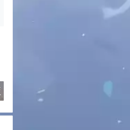
s in dir2.")

 dir1, {len(files_path2)} files in dir2.")



云


>
name_match.json")

ved in {match_path}, exit.")
