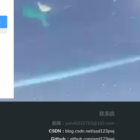
联系我
邮箱：
pan45015763@163.com
CSDN：
blog.csdn.net/asd123pwj
Github：
github.com/asd123pwj