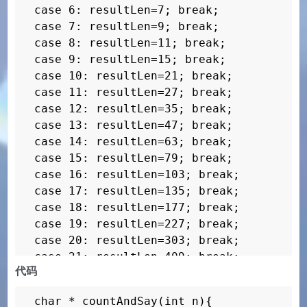
case 6: resultLen=7; break;

case 7: resultLen=9; break;

case 8: resultLen=11; break;

case 9: resultLen=15; break;

case 10: resultLen=21; break;

case 11: resultLen=27; break;

case 12: resultLen=35; break;

case 13: resultLen=47; break;

case 14: resultLen=63; break;

case 15: resultLen=79; break;

case 16: resultLen=103; break;

case 17: resultLen=135; break;

case 18: resultLen=177; break;

case 19: resultLen=227; break;

case 20: resultLen=303; break;

case 21: resultLen=409; break;

代码
case 22: resultLen=529; break;

case 23: resultLen=679; break;

char * countAndSay(int n){

case 24: resultLen=905; break;
