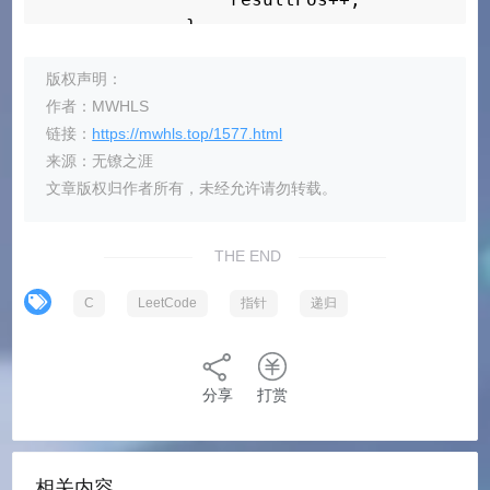
            }

            else if(say[pos] == say[pos-
                num+=1;

版权声明：
            }

作者：MWHLS
            else{

链接：
https://mwhls.top/1577.html
                result[resultPos*2] = '0
来源：无镣之涯
                result[resultPos*2+1] = 
文章版权归作者所有，未经允许请勿转载。
                result[resultPos*2+2] = 
                resultPos++;

THE END
                num=1;

            }

C
LeetCode
指针
递归
        }

        //printf("case %d: resultLen=%d;
        return result;

    }

分享
打赏
}
相关内容