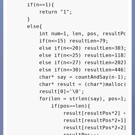
    if(n==1){

case 25: resultLen=1183; break;

        return "1";

case 26: resultLen=1541; break;

    }

case 27: resultLen=2013; break;

    else{

case 28: resultLen=2607; break;

        int num=1, len, pos, resultPos=0
case 29: resultLen=3411; break;

        if(n<=15) resultLen=79;

case 30: resultLen=4463; break;

        else if(n<=20) resultLen=303;

}
        else if(n<=25) resultLen=1183;

        else if(n<=27) resultLen=2021;

        else if(n<=30) resultLen=4463;

        char* say = countAndSay(n-1);

        char* result = (char*)malloc(res
        result[0]='\0';

        for(len = strlen(say), pos=1;   
            if(pos==len){

                result[resultPos*2] = '0
                result[resultPos*2+1] = 
                result[resultPos*2+2] = 
                resultPos++;
