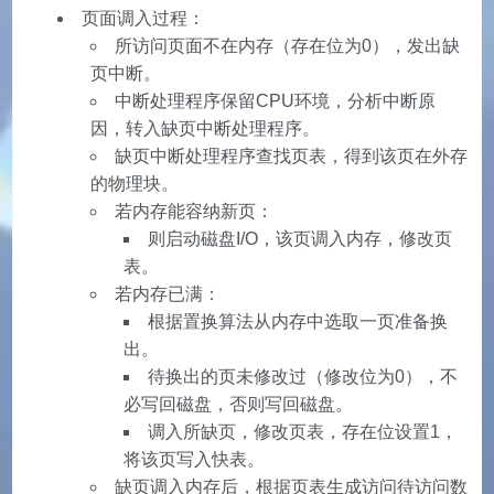
页面调入过程：
所访问页面不在内存（存在位为0），发出缺
页中断。
中断处理程序保留CPU环境，分析中断原
因，转入缺页中断处理程序。
缺页中断处理程序查找页表，得到该页在外存
的物理块。
若内存能容纳新页：
则启动磁盘I/O，该页调入内存，修改页
表。
若内存已满：
根据置换算法从内存中选取一页准备换
出。
待换出的页未修改过（修改位为0），不
必写回磁盘，否则写回磁盘。
调入所缺页，修改页表，存在位设置1，
将该页写入快表。
缺页调入内存后，根据页表生成访问待访问数