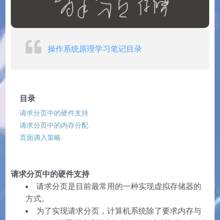
操作系统原理学习笔记目录
目录
请求分页中的硬件支持
请求分页中的内存分配
页面调入策略
请求分页中的硬件支持
请求分页是目前最常用的一种实现虚拟存储器的
方式。
为了实现请求分页，计算机系统除了要求内存与