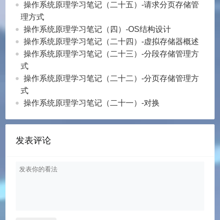
操作系统原理学习笔记（二十五）-请求分页存储管
理方式
操作系统原理学习笔记（四）-OS结构设计
操作系统原理学习笔记（二十四）-虚拟存储器概述
操作系统原理学习笔记（二十三）-分段存储管理方
式
操作系统原理学习笔记（二十二）-分页存储管理方
式
操作系统原理学习笔记（二十一）-对换
发表评论