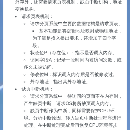
外存外，还需要请求页表机制，缺页中断机构，地址
变换机构。
请求页表机制：
请求分页系统中主要的数据结构是请求页表。
基本功能是将逻辑地址映射成物理地址，
为了满足换入换出要求，还增加了四个字
段。
状态位P（存在位）：指示是否调入内存。
访问字段A：记录一段时间内被访问次数，或
多久未被访问。
修改位M：标识调入内存后是否被修改过。
外存地址：指出其外存地址。
缺页中断机构：
请求分页系统中，待访问的页面不在内存时，
产生缺页中断，请求OS将所缺页调入内存。
缺页中断作为中断，同样需要保护CPU环
境、分析中断原因、转入缺页中断处理程序进行
处理、在中断处理完成后再恢复CPU环境等步