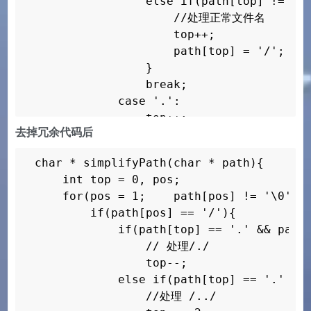
                else if(path[top] != '/'
                    //处理正常文件名

                    top++;

                    path[top] = '/';

                }

                break;

            case '.':

                top++;

去掉冗余代码后
                path[top] = '.';

                break;

char * simplifyPath(char * path){

            default:

    int top = 0, pos;

                top++;

    for(pos = 1;    path[pos] != '\0';  
                path[top] = path[pos];

        if(path[pos] == '/'){

        }

            if(path[top] == '.' && path[
    }

                // 处理/./

    if(path[top] == '.' && path[top - 1]
                top--;

        // 处理/.

            else if(path[top] == '.' && 
        top--;

                //处理 /../

    else if(path[top] == '.' && path[top