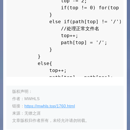
                top -= 2;

        // 处理/..

                if(top != 0) for(top -= 
        top -= 2;

            }

        if(top != 0) for(top -= 1; path[
            else if(path[top] != '/'){

    }

                //处理正常文件名

    if(top>0 && path[top] == '/') 

                top++;

        //去除path中最后的/

                path[top] = '/';

        top--;

            }

    top++;

        }

    path[top] = '\0';

        else{

    return path;

            top++;

            path[top] = path[pos];

        }

    }

版权声明：
    if(path[top] == '.' && path[top - 1]
作者：MWHLS
        // 处理/.

链接：
https://mwhls.top/1760.html
        top--;

来源：无镣之涯
    else if(path[top] == '.' && path[top
文章版权归作者所有，未经允许请勿转载。
        // 处理/..
