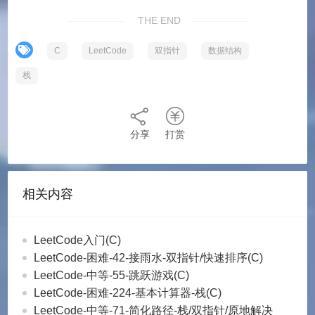
        top -= 2;

THE END
        if(top != 0) for(top -= 1; path[
    }

C
LeetCode
双指针
数据结构
    if(top>0 && path[top] == '/') 

        //去除path中最后的/

栈
        top--;

    top++;

    path[top] = '\0';

分享
打赏
    return path;

相关内容
LeetCode入门(C)
LeetCode-困难-42-接雨水-双指针/快速排序(C)
LeetCode-中等-55-跳跃游戏(C)
LeetCode-困难-224-基本计算器-栈(C)
LeetCode-中等-71-简化路径-栈/双指针/原地解决