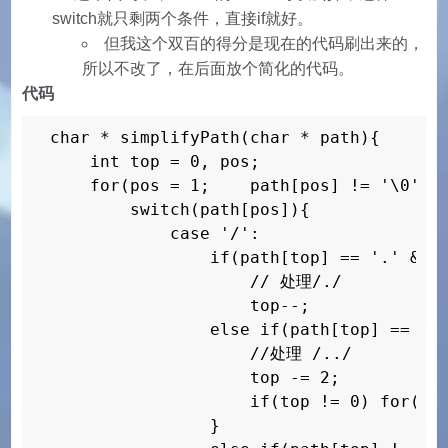
switch就只剩两个条件，直接if就好。
但我这个双百的得分是现在的代码刷出来的，
所以不改了，在后面放个简化的代码。
代码
char * simplifyPath(char * path){

    int top = 0, pos;

    for(pos = 1;    path[pos] != '\0';  
        switch(path[pos]){

            case '/':

                if(path[top] == '.' && p
                    // 处理/./

                    top--;

                else if(path[top] == '.'
                    //处理 /../

                    top -= 2;

                    if(top != 0) for(top
                }
