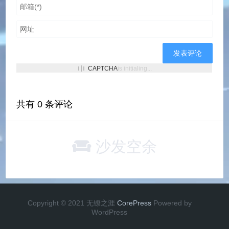
CAPTCHA
is initialing...
共有
0
条评论
沙发空余
Copyright © 2021 无镣之涯
CorePress
Powered by
WordPress