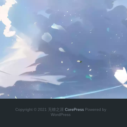
Copyright © 2021 无镣之涯
CorePress
Powered by
WordPress