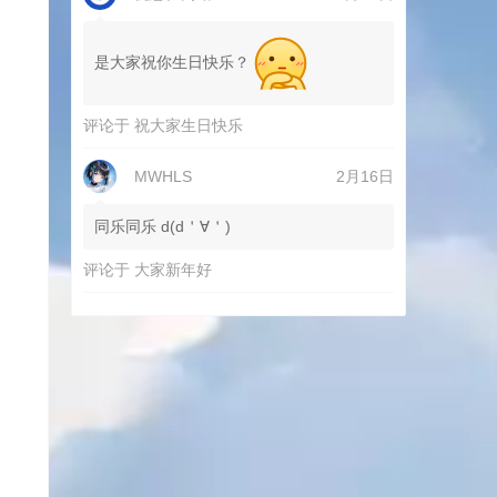
是大家祝你生日快乐？
评论于
祝大家生日快乐
MWHLS
2月16日
同乐同乐 d(d＇∀＇)
评论于
大家新年好