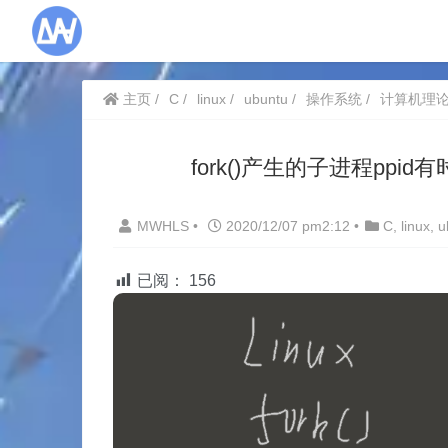
主页
C
linux
ubuntu
操作系统
计算机理
fork()产生的子进程ppid
MWHLS
•
2020/12/07 pm2:12
•
C
,
linux
,
u
已阅：
156