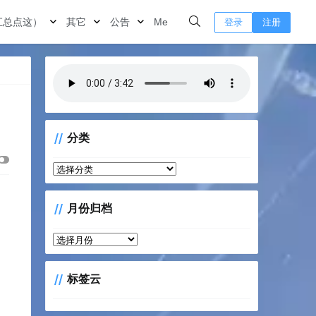
汇总点这）
其它
公告
Me
登录
注册
分类
分
类
月份归档
月
份
归
标签云
档