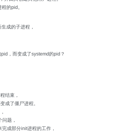
程的pid。
予新生成的子进程，
id，而变成了systemd的pid？
进程结束，
就变成了僵尸进程。
制，
这个问题，
md来完成部分init进程的工作，