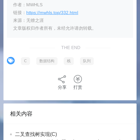
    queue* q = initializeQueue();

作者：MWHLS
    }

    queue* qBin = initializeQueue();

链接：
https://mwhls.top/332.html
    int value;

来源：无镣之涯
    system(PAUSE);

    int pos;

文章版权归作者所有，未经允许请勿转载。
    return 0;

    int pass;

}

THE END
    puts(进4个，退4个：);

cycleQueue* initializeCycleQueue() {

    for (pos = 0; pos < QUEUE_LENGTH + 2
    cycleQueue* q = malloc(sizeof(cycleQ
C
数据结构
栈
队列
        enqueue(q, qBin, pos);

    q->front = 0;    //头指针指向队头的下一
        printf(%d enqueue\n, pos);

    q->rear = 0; //尾指针指向队尾的下一个位置
    }

    q->data = malloc(sizeof(int) * QUEUE
    for (pos = 0; pos < QUEUE_LENGTH + 2
分享
打赏
    q->isEmpty = 1;  //1表示队列空

        value = dequeue(q, qBin); 

    return q;

        printf(%d  dequeue\n, value);

}

    }

相关内容
    printQueue(q);

int enqueue(cycleQueue* q, int ele) {

    if (q->front == q->rear && q->isEmpt
    puts(\n，进4个，退2个，进4个：);

        printf(Queue full, error enqueue
二叉查找树实现(C)
    for (pos = 10; pos < QUEUE_LENGTH + 