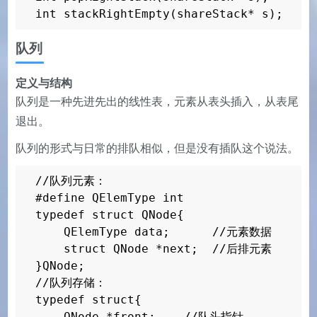
int stackRightEmpty(shareStack* s);

队列
int main(){

    shareStack* s = initializeStack();

    int value;

定义与结构
    int pos;

队列是一种先进先出的线性表，元素从表头插入，从表尾
    puts(left stack test: push element m
退出。
    for (pos = 0; pos < STACK_LENGTH ; p
队列的形式与日常的排队相似，但是没有插队这个说法。
        pushLeftStack(s, pos);

    }

//队列元素：

    while (stackLeftEmpty(s) != 1) {

#define QElemType int

        value = popLeftStack(s);

typedef struct QNode{

        printf(%d , value);

    QElemType data;      //元素数据

    }

    struct QNode *next;  //后排元素

    puts(\n\nright stack test: push elem
}QNode;

    for (pos = 0; pos < STACK_LENGTH * 2
//队列存储：

        pushRightStack(s, pos);

typedef struct{

    }

    QNode *front;    //队头指针
