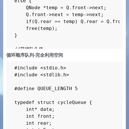
else {

    QNode *temp = Q.front->next;    
shareStack* initializeStack() { //栈初始化
    Q.front->next = temp->next;    
    shareStack* s;

    if(Q.rear == temp) Q.rear = 
    s = malloc(sizeof(shareStack));

    free(temp);                      
    s->maxSize = STACK_LENGTH;

}

    s->data = malloc(sizeof(int) * s->ma
    s->leftTop = 0;

//获得队头值

    s->rightTop = s->maxSize - 1;

循环顺序队列-完全利用空间
if(Q.front == Q.rear) printf(队列已空);

    return s;

else print(%d, Q.front->next->data);
}

#include <stdio.h>

#include <stdlib.h>

void enlargeStack(shareStack* s) {  //栈
    printf(enlargeing...\n);

#define QUEUE_LENGTH 5

    s->maxSize += STACK_LENGTH;

    s->data = realloc(s->data, sizeof(in
typedef struct cycleQueue {

    int pos;

    int* data;

    for (pos = s->maxSize - STACK_LENGTH
    int front;

        s->data[pos + STACK_LENGTH] = s-
    int rear;

    }
