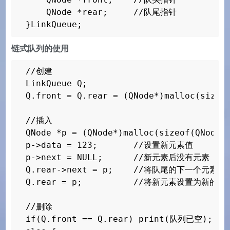
    while (stackRightEmpty(s) != 1) {

    QNode *rear;     //队尾指针

        value = popRightStack(s);

}LinkQueue;
        printf(%d , value);

    }

链式队列的使用
    puts(\n\nmix stack test: push leftSt
    for (pos = 0; pos < STACK_LENGTH * 2
//创建

        pushLeftStack(s, pos);

LinkQueue Q;

        pushRightStack(s, pos);

Q.front = Q.rear = (QNode*)malloc(si
    }

    for (pos = 0; pos < STACK_LENGTH * 2
//插入

        value = popLeftStack(s);

QNode *p = (QNode*)malloc(sizeof(QNo
        printf(%d , value);

p->data = 123;       //设置新元素值

        value = popRightStack(s);

p->next = NULL;      //新元素后没有元素

        printf(%d , value);

Q.rear->next = p;    //将队尾的下一个元素设
    }

Q.rear = p;          //将新元素设置为新的队尾
    system(PAUSE);

//删除

    return 0;

if(Q.front == Q.rear) print(队列已空);

}
