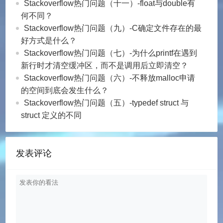
        return 0;

Stackoverflow热门问题（十一）-float与double有
        enqueue(q, qBin, pos);

    }

何不同？
        printf(%d enqueue\n, pos);

    q->isEmpty = 0;

Stackoverflow热门问题（九）-C确定文件存在的最
    }

    q->data[q->rear] = ele;

好方式是什么？
    for (pos = 0; pos < 2; pos++) {

    q->rear = (q->rear + 1) % QUEUE_LENG
Stackoverflow热门问题（七）-为什么printf在遇到
        value = dequeue(q, qBin);

    return 1;

新行时才清空缓冲区，而不是调用后立即清空？
        printf(%d   dequeue\n, value);

}

Stackoverflow热门问题（六）-不释放malloc申请
    }

的空间到底会发生什么？
    for (pos = 20; pos < QUEUE_LENGTH + 
int dequeue(cycleQueue* q, int* ele) {

Stackoverflow热门问题（五）-typedef struct 与
        enqueue(q, qBin, pos);

    if (q->front == q->rear && q->isEmpt
struct 定义的不同
        printf(%d enqueue\n, pos);

        printf(Queue empty, error dequeu
    }

        return 0;

    printQueue(q);

    }

发表评论
    q->front = (q->front + 1) % QUEUE_LE
    system(PAUSE);

    if (q->front == q->rear) q->isEmpty 
    return 0;

    *ele = q->data[(q->front - 2 + (QUEU
}

    return 1;

queue* initializeQueue() {

}