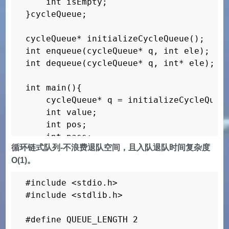
    int isEmpty;

    s->rightTop += STACK_LENGTH;

}cycleQueue;

}

cycleQueue* initializeCycleQueue();

void pushLeftStack(shareStack* s, int 
int enqueue(cycleQueue* q, int ele);

    if (s->rightTop == s->leftTop) {

int dequeue(cycleQueue* q, int* ele);

        enlargeStack(s);

    }

int main(){

    s->data[s->leftTop] = value;

    cycleQueue* q = initializeCycleQueue
    s->leftTop += 1;

    int value;

}

    int pos;

    int pass;

int popLeftStack(shareStack* s) {  
循环链式队列-不浪费退队空间，且入队退队时间复杂度
    s->leftTop -= 1;

O(1)。
    puts(队列大小为5，进7个，退7个：);

    return s->data[s->leftTop];

    for (pos = 0; pos < QUEUE_LENGTH + 2
}

#include <stdio.h>

        pass = enqueue(q, pos);

#include <stdlib.h>

        if(pass) printf(%d enqueue, fron
int stackLeftEmpty(shareStack* s) {
    }

    return s->leftTop == 0 ? 1 : 0;

#define QUEUE_LENGTH 2

    for (pos = 0; pos < QUEUE_LENGTH + 2