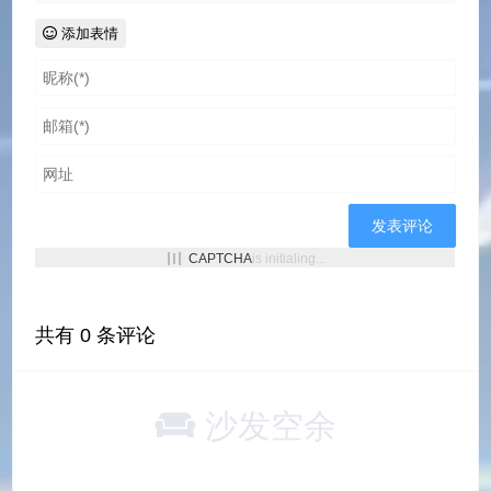
    queue* q = malloc(sizeof(queue));

    q->front = q->rear = NULL;

添加表情
    return q;

}

void enqueueBin(queue* qBin, queueNode* 
    if (qBin->front == NULL) {

        qBin->front = qBin->rear = node;
    }

    else {

CAPTCHA
is initialing...
        qBin->rear->next = node;

        qBin->rear = node;

        node->next = NULL;

共有
0
条评论
    }

}

沙发空余
queueNode* dequeueBin(queue* qBin) {

    if (qBin->front == NULL) {

        return malloc(sizeof(queueNode))