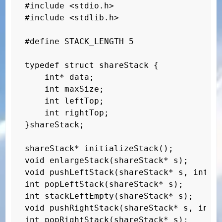
#include <stdio.h>

#include <stdlib.h>

#define STACK_LENGTH 5

typedef struct shareStack {

    int* data;

    int maxSize;

    int leftTop;

    int rightTop;

}shareStack;

shareStack* initializeStack();

void enlargeStack(shareStack* s);

void pushLeftStack(shareStack* s, int va
int popLeftStack(shareStack* s);

int stackLeftEmpty(shareStack* s);

void pushRightStack(shareStack* s, int v
int popRightStack(shareStack* s);
