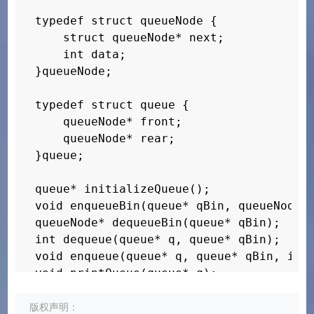
}

        pass = dequeue(q, &value);

typedef struct queueNode {

        if(pass)printf(%d dequeue, front
void pushRightStack(shareStack* s, int
    struct queueNode* next;

    }

    if (s->rightTop == s->leftTop)

    int data;

        enlargeStack(s);

}queueNode;

    puts(\n队列大小为5，进7个，退2个，进7个，
    s->data[s->rightTop] = value;

    for (pos = 0; pos < QUEUE_LENGTH + 2
    s->rightTop -= 1;

typedef struct queue {

        pass = enqueue(q, pos);

}

    queueNode* front;

        if (pass) printf(%d enqueue, fro
    queueNode* rear;

    }

int popRightStack(shareStack* s) { 
}queue;

    for (pos = 0; pos < 2; pos++) {

    s->rightTop += 1;

        pass = dequeue(q, &value);

    return s->data[s->rightTop];

queue* initializeQueue();

        if (pass)printf(%d dequeue, fron
}

void enqueueBin(queue* qBin, queueNode* 
    }

queueNode* dequeueBin(queue* qBin);

    for (pos = 10; pos < QUEUE_LENGTH + 
int stackRightEmpty(shareStack* s) 
int dequeue(queue* q, queue* qBin);

        pass = enqueue(q, pos);

    return s->rightTop == s->maxSize - 1
void enqueue(queue* q, queue* qBin, int 
        if (pass) printf(%d enqueue, fro
}
void printQueue(queue* q);

    }

    for (pos = 0; pos < QUEUE_LENGTH; po
int main(){

版权声明：
        printf(%d , q->data[pos]);
