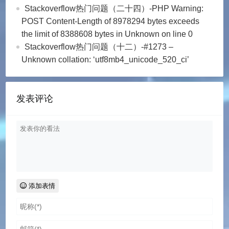
Stackoverflow热门问题（二十四）-PHP Warning:
POST Content-Length of 8978294 bytes exceeds
the limit of 8388608 bytes in Unknown on line 0
Stackoverflow热门问题（十二）-#1273 –
Unknown collation: ‘utf8mb4_unicode_520_ci’
发表评论
添加表情