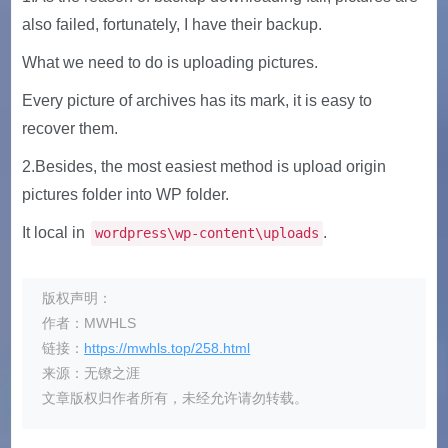
also failed, fortunately, I have their backup.
What we need to do is uploading pictures.
Every picture of archives has its mark, it is easy to
recover them.
2.Besides, the most easiest method is upload origin
pictures folder into WP folder.
It local in
.
wordpress\wp-content\uploads
版权声明：
作者：MWHLS
链接：
https://mwhls.top/258.html
来源：无镣之涯
文章版权归作者所有，未经允许请勿转载。