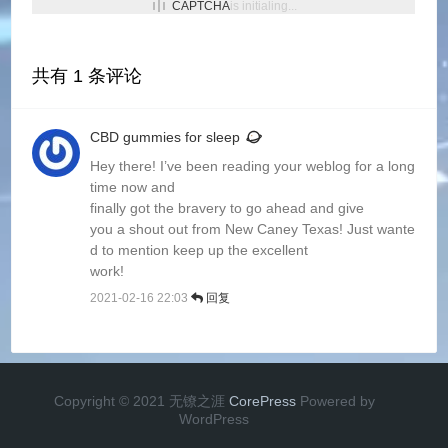
CAPTCHA
is initialing...
共有
1
条评论
CBD gummies for sleep
Hey there! I’ve been reading your weblog for a long
time now and
finally got the bravery to go ahead and give
you a shout out from New Caney Texas! Just wante
d to mention keep up the excellent
work!
2021-02-16 22:03
回复
Copyright © 2021 无镣之涯
CorePress
Powered by
WordPress