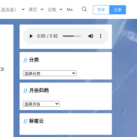
汇总点这）
其它
公告
Me
登录
注册
分类
分
类
月份归档
月
份
归
标签云
档