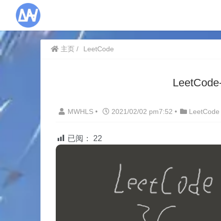
主页
LeetCode
LeetCo
MWHLS
•
2021/02/02 pm7:52
•
LeetCode
已阅：
22