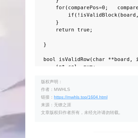
    }

    for(comparePos=0;   compare
        if(!isValidBlock(board,
    }

    return true;

}

bool isValidRow(char **board, i
    int col, num;

    int compareList[9] = {1, 1,
    for(col=0;  col<9;  col++){
版权声明：
        num = board[row][col]-'
作者：MWHLS
        if(num == '.'-'1') cont
链接：
https://mwhls.top/1604.html
        if(compareList[num] == 
来源：无镣之涯
        else return false;

文章版权归作者所有，未经允许请勿转载。
    }

    return true;

}
