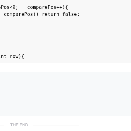
Pos<9;   comparePos++){

 comparePos)) return false;

nt row){

 1, 1, 1, 1, 1, 1, 1};



1';

inue;

1) compareList[num] -= 1;

THE END