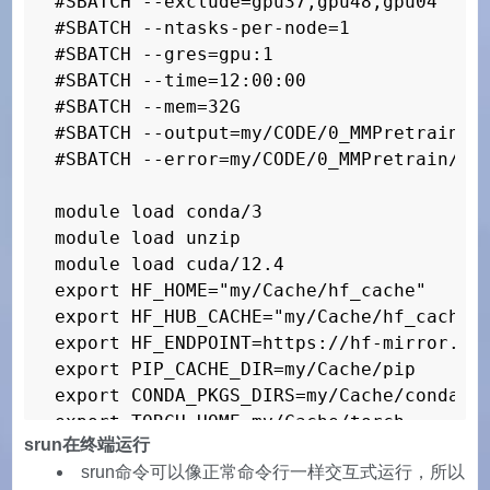
#SBATCH --exclude=gpu37,gpu48,gpu04

#SBATCH --ntasks-per-node=1

#SBATCH --gres=gpu:1

#SBATCH --time=12:00:00

#SBATCH --mem=32G

#SBATCH --output=my/CODE/0_MMPretrain/lo
#SBATCH --error=my/CODE/0_MMPretrain/log
module load conda/3

module load unzip

module load cuda/12.4

export HF_HOME="my/Cache/hf_cache"

export HF_HUB_CACHE="my/Cache/hf_cache/h
export HF_ENDPOINT=https://hf-mirror.com
export PIP_CACHE_DIR=my/Cache/pip

export CONDA_PKGS_DIRS=my/Cache/conda

export TORCH_HOME=my/Cache/torch

srun在终端运行
export NVCC_PREPEND_FLAGS='--tmpdir my/C
srun命令可以像正常命令行一样交互式运行，所以
export MPLCONFIGDIR=my/Cache/matplotlib
