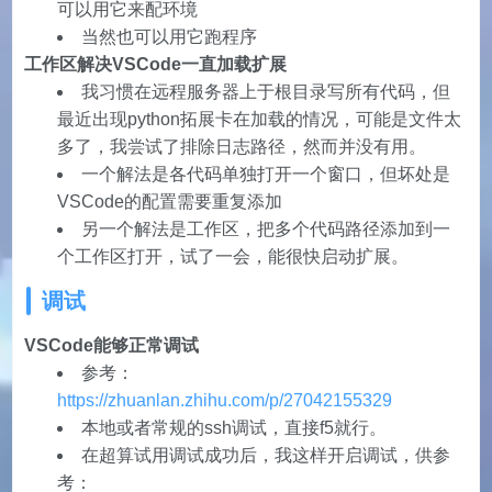
export XDG_CACHE_HOME=my/Cache

可以用它来配环境
当然也可以用它跑程序
工作区解决VSCode一直加载扩展
我习惯在远程服务器上于根目录写所有代码，但
最近出现python拓展卡在加载的情况，可能是文件太
多了，我尝试了排除日志路径，然而并没有用。
一个解法是各代码单独打开一个窗口，但坏处是
VSCode的配置需要重复添加
另一个解法是工作区，把多个代码路径添加到一
个工作区打开，试了一会，能很快启动扩展。
调试
VSCode能够正常调试
参考：
https://zhuanlan.zhihu.com/p/27042155329
本地或者常规的ssh调试，直接f5就行。
在超算试用调试成功后，我这样开启调试，供参
考：