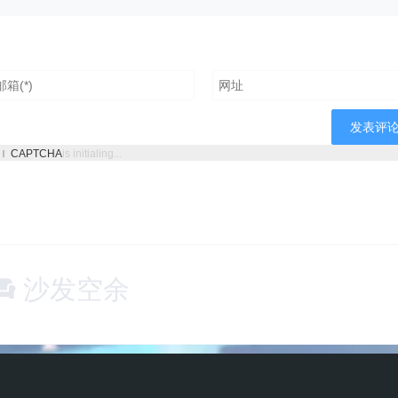
CAPTCHA
is initialing...
沙发空余