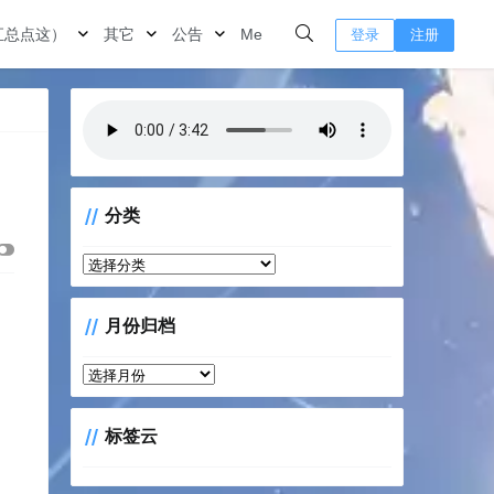
汇总点这）
其它
公告
Me
登录
注册
分类
分
类
月份归档
月
份
归
标签云
档