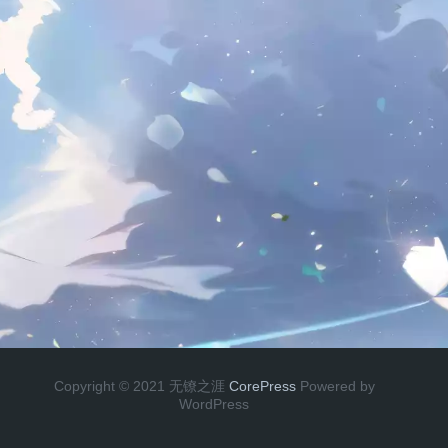
Copyright © 2021 无镣之涯
CorePress
Powered by
WordPress