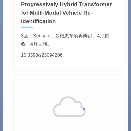
Progressively Hybrid Transformer
for Multi-Modal Vehicle Re-
Identificat
ion
3区，Sensors，多模态车辆再辨识。4月接
收，4月见刊。
10.3390/s23094206