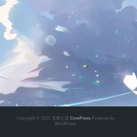
Copyright © 2021 无镣之涯
CorePress
Powered by
WordPress