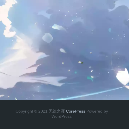
Copyright © 2021 无镣之涯
CorePress
Powered by
WordPress