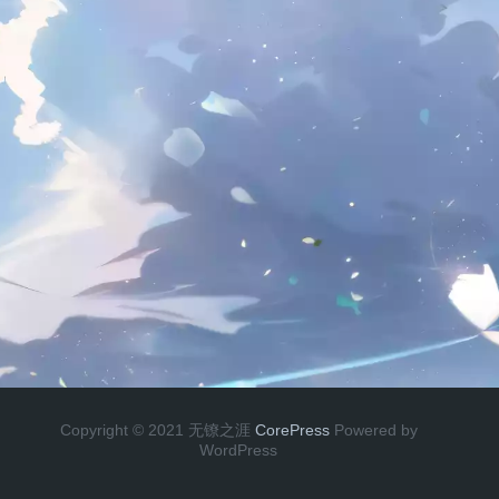
Copyright © 2021 无镣之涯
CorePress
Powered by
WordPress